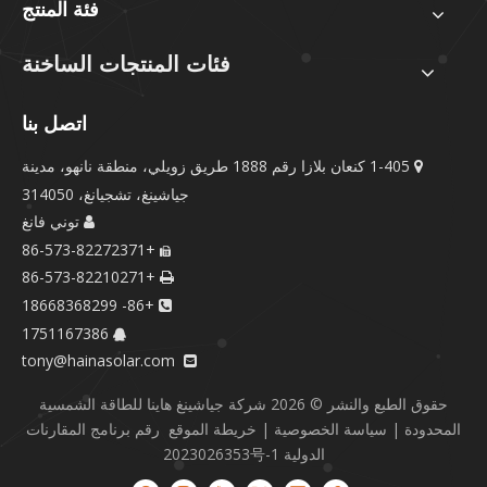
فئة المنتج
فئات المنتجات الساخنة
اتصل بنا
1-405 كنعان بلازا رقم 1888 طريق زويلي، منطقة نانهو، مدينة

جياشينغ، تشجيانغ، 314050
توني فانغ

+86-573-82272371

+86-573-82210271

+86- 18668368299

1751167386

tony@hainasolar.com

حقوق الطبع والنشر ©
2026
شركة جياشينغ هاينا للطاقة الشمسية
المحدودة |
سياسة الخصوصية
|
خريطة الموقع
رقم برنامج المقارنات
الدولية 2023026353号-1