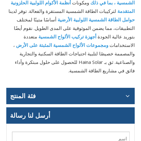
الشمسية ، بما في ذلك
ومكونات
أنظمة الأكوام اللولبية الحلزونية
المتقدمة
لتركيبات الطاقة الشمسية المستقرة والفعالة. توفر لدينا
حوامل الطاقة الشمسية اللولبية الأرضية
أساسًا متينًا لمختلف
التطبيقات، مما يضمن الموثوقية على المدى الطويل. نقوم أيضًا
بتوريد عالية الجودة
أجهزة تركيب الألواح الشمسية
متعددة
الاستخدامات
ومجموعات الألواح الشمسية المثبتة على الأرض
،
والمصممة خصيصًا لتلبية احتياجات الطاقة السكنية والتجارية
والصناعية. ثق بـ Haina Solar للحصول على حلول مبتكرة وأداء
فائق في مشاريع الطاقة الشمسية.
فئة المنتج
أرسل لنا رسالة