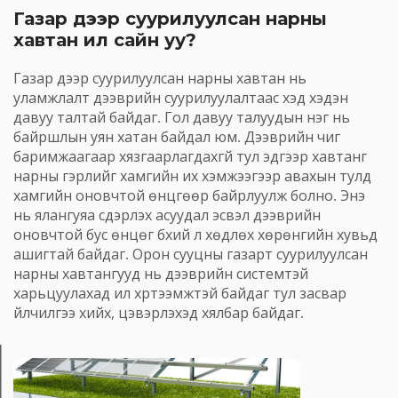
Газар дээр суурилуулсан нарны 
хавтан илүү сайн уу?
Газар дээр суурилуулсан нарны хавтан нь 
уламжлалт дээврийн суурилуулалтаас хэд хэдэн 
давуу талтай байдаг. Гол давуу талуудын нэг нь 
байршлын уян хатан байдал юм. Дээврийн чиг 
баримжаагаар хязгаарлагдахгүй тул эдгээр хавтанг 
нарны гэрлийг хамгийн их хэмжээгээр авахын тулд 
хамгийн оновчтой өнцгөөр байрлуулж болно. Энэ 
нь ялангуяа сүүдэрлэх асуудал эсвэл дээврийн 
оновчтой бус өнцөг бүхий үл хөдлөх хөрөнгийн хувьд 
ашигтай байдаг. Орон сууцны газарт суурилуулсан 
нарны хавтангууд нь дээврийн системтэй 
харьцуулахад илүү хүртээмжтэй байдаг тул засвар 
үйлчилгээ хийх, цэвэрлэхэд хялбар байдаг.