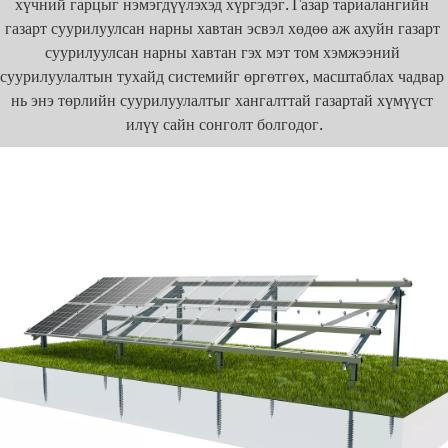
хүчний гарцыг нэмэгдүүлэхэд хүргэдэг. Газар тариалангийн 
газарт суурилуулсан нарны хавтан эсвэл хөдөө аж ахуйн газарт 
суурилуулсан нарны хавтан гэх мэт том хэмжээний 
суурилуулалтын тухайд системийг өргөтгөх, масштаблах чадвар 
нь энэ төрлийн суурилуулалтыг хангалттай газартай хүмүүст 
илүү сайн сонголт болгодог.