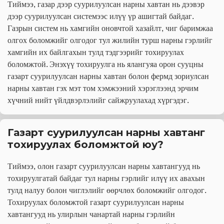
Тиймээ, газар дээр суурилуулсан нарны хавтан нь дээвэр 
дээр суурилуулсан системээс илүү үр ашигтай байдаг. 
Газрын систем нь хамгийн оновчтой хазайлт, чиг баримжаа 
олгох боломжийг олгодог тул жилийн турш нарны гэрлийг 
хамгийн их байлгахын тулд тэдгээрийг тохируулах 
боломжтой. Энэхүү тохируулга нь ялангуяа орон сууцны 
газарт суурилуулсан нарны хавтан болон фермд зориулсан 
нарны хавтан гэх мэт том хэмжээний хэрэглээнд эрчим 
хүчний нийт үйлдвэрлэлийг сайжруулахад хүргэдэг.
Газарт суурилуулсан нарны хавтанг 
тохируулах боломжтой юу?
Тиймээ, олон газарт суурилуулсан нарны хавтангууд нь 
тохируулгатай байдаг тул нарны гэрлийг илүү их авахын 
тулд налуу болон чиглэлийг өөрчлөх боломжийг олгодог. 
Тохируулах боломжтой газарт суурилуулсан нарны 
хавтангууд нь улирлын чанартай нарны гэрлийн 