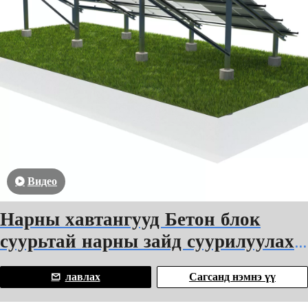
Видео
Нарны хавтангууд Бетон блок
суурьтай нарны зайд суурилуулах
байгууламж
лавлах
Сагсанд нэмнэ үү