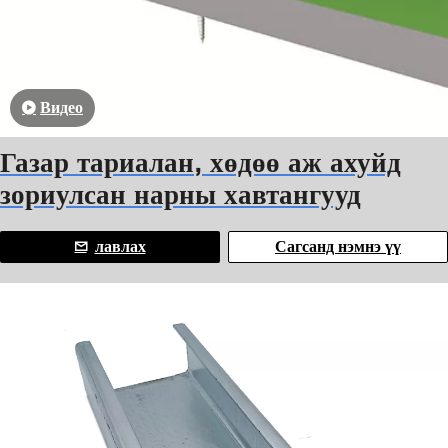
Видео
Газар тариалан, хөдөө аж ахуйд
зориулсан нарны хавтангууд
лавлах
Сагсанд нэмнэ үү