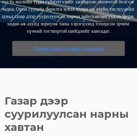
тул та жилийн турш гүйцэтгэлийг хялбархан оновчтой болгож 
чадна. Орон сууцны барилга эсвэл хөдөө аж ахуйн төслүүдийн 
хувьд газар дээр суурилуулсан нарны зайн хавтангууд нь ферм, 
хөдөө аж ахуйд зориулж таны хэрэгцээнд тохирсон эрчим 
хүчний тогтвортой шийдлийг хангадаг.
Манай шийдлүүдийг судлаарай
Газар дээр 
суурилуулсан нарны 
хавтан