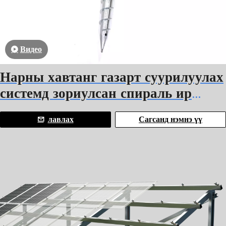
Видео
Нарны хавтанг газарт суурилуулах
системд зориулсан спираль ир
бүхий фланцын цуврал газрын
лавлах
Сагсанд нэмнэ үү
эрэг шураг овоолго