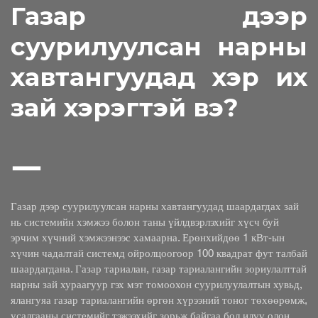
Газар дээр 
суурилуулсан нарны 
хавтангуудад хэр их 
зай хэрэгтэй вэ?
Газар дээр суурилуулсан нарны хавтангуудад шаардагдах зай 
нь системийн хэмжээ болон таны үйлдвэрлэхийг хүсч буй 
эрчим хүчний хэмжээнээс хамаарна. Ерөнхийдөө 1 кВт-ын 
хүчин чадалтай системд ойролцоогоор 100 квадрат фут талбай 
шаардагдана. Газар тариалан, газар тариалангийн зориулалттай 
нарны зай хураагуур гэх мэт томоохон суурилуулалтын хувьд, 
ялангуяа газар тариалангийн өргөн хүрээний тоног төхөөрөмж, 
усалгааны системийг тэжээхийг зорьж байгаа бол илүү олон 