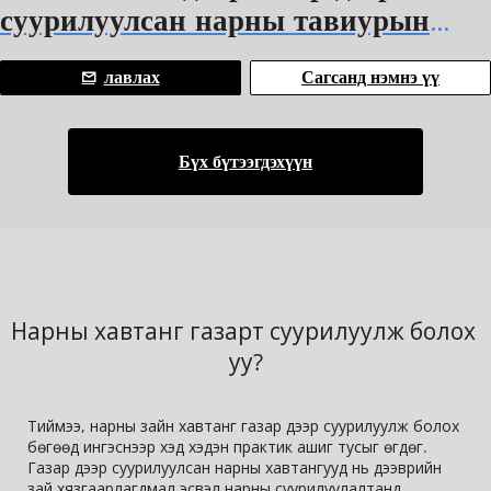
суурилуулсан нарны тавиурын
систем Нарны газар суурилуулах
лавлах
Сагсанд нэмнэ үү
систем
Бүх бүтээгдэхүүн
Нарны хавтанг газарт суурилуулж болох 
уу?
Тиймээ, нарны зайн хавтанг газар дээр суурилуулж болох 
бөгөөд ингэснээр хэд хэдэн практик ашиг тусыг өгдөг. 
Газар дээр суурилуулсан нарны хавтангууд нь дээврийн 
зай хязгаарлагдмал эсвэл нарны суурилуулалтанд 