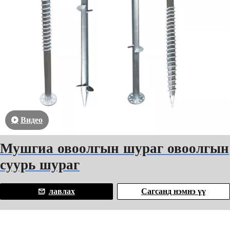
Видео
Мушгиа овоолгын шураг овоолгын
суурь шураг
лавлах
Сагсанд нэмнэ үү