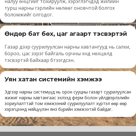
налуу өнцгийг тохируулж, хэрэглэгчдэд жилийн 
турш нарны гэрлийн нөлөөг оновчтой болгох 
боломжийг олгодог. 
Өндөр бат бөх, цаг агаарт тэсвэртэй
Газар дээр суурилуулсан нарны хавтангууд нь салхи, 
бороо, цас зэрэг байгаль орчны хүнд нөхцөлд 
тэсвэртэй байхаар бүтээгдсэн. 
Уян хатан системийн хэмжээ
Эдгээр нарны системүүд нь орон сууцны газарт суурилуулсан 
жижиг нарны хавтангаас эхлээд ферм болон үйлдвэрлэлийн 
зориулалттай том хэмжээний суурилуулалт хүртэл өөр өөр 
хэрэгцээнд нийцүүлэн янз бүрийн хэмжээтэй байдаг.