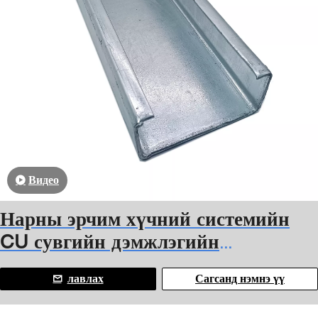
Видео
Нарны эрчим хүчний системийн
CU сувгийн дэмжлэгийн
бэхэлгээний суваг
лавлах
Сагсанд нэмнэ үү