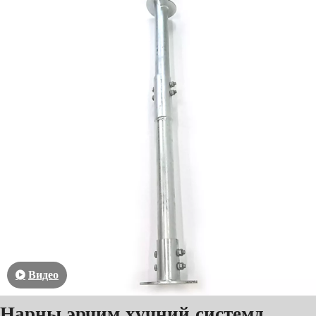
Видео
Нарны эрчим хүчний системд