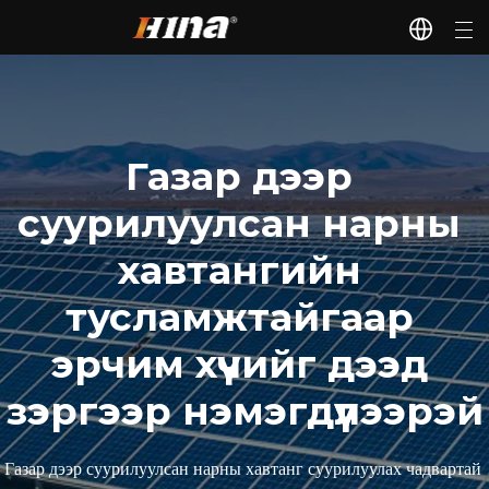
Газар дээр 
суурилуулсан нарны 
хавтангийн 
тусламжтайгаар 
эрчим хүчийг дээд 
зэргээр нэмэгдүүлээрэй
Газар дээр суурилуулсан нарны хавтанг суурилуулах чадвартай 