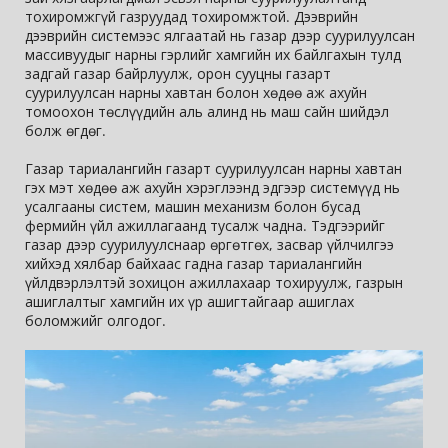
тохиромжгүй газруудад тохиромжтой. Дээврийн 
дээврийн системээс ялгаатай нь газар дээр суурилуулсан 
массивуудыг нарны гэрлийг хамгийн их байлгахын тулд 
задгай газар байрлуулж, орон сууцны газарт 
суурилуулсан нарны хавтан болон хөдөө аж ахуйн 
томоохон төслүүдийн аль алинд нь маш сайн шийдэл 
болж өгдөг.
Газар тариалангийн газарт суурилуулсан нарны хавтан 
гэх мэт хөдөө аж ахуйн хэрэглээнд эдгээр системүүд нь 
усалгааны систем, машин механизм болон бусад 
фермийн үйл ажиллагаанд тусалж чадна. Тэдгээрийг 
газар дээр суурилуулснаар өргөтгөх, засвар үйлчилгээ 
хийхэд хялбар байхаас гадна газар тариалангийн 
үйлдвэрлэлтэй зохицон ажиллахаар тохируулж, газрын 
ашиглалтыг хамгийн их үр ашигтайгаар ашиглах 
боломжийг олгодог.