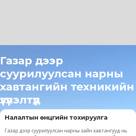
Газар дээр 
суурилуулсан нарны 
хавтангийн техникийн 
үзүүлэлтүүд
Налалтын өнцгийн тохируулга
Газар дээр суурилуулсан нарны зайн хавтангууд нь 