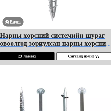
Видео
Нарны хөрсний системийн шураг
овоолгод зориулсан нарны хөрсний
шураг
лавлах
Сагсанд нэмнэ үү