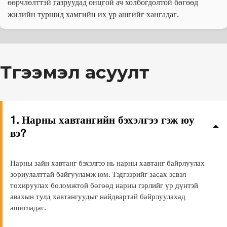
өөрчлөлттэй газруудад онцгой ач холбогдолтой бөгөөд 
жилийн туршид хамгийн их үр ашгийг хангадаг.
Түгээмэл асуулт
1. Нарны хавтангийн бэхэлгээ гэж юу 
вэ?
Нарны зайн хавтанг бэхэлгээ нь нарны хавтанг байрлуулах 
зориулалттай байгууламж юм. Тэдгээрийг засах эсвэл 
тохируулах боломжтой бөгөөд нарны гэрлийг үр дүнтэй 
авахын тулд хавтангуудыг найдвартай байрлуулахад 
ашигладаг.