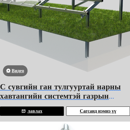
Видео
С сувгийн ган тулгууртай нарны
хавтангийн системтэй газрын
нарны суурилуулалт
лавлах
Сагсанд нэмнэ үү