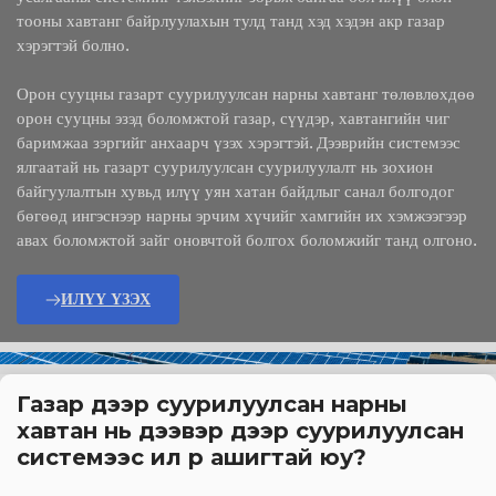
тооны хавтанг байрлуулахын тулд танд хэд хэдэн акр газар 
хэрэгтэй болно.
Орон сууцны газарт суурилуулсан нарны хавтанг төлөвлөхдөө 
орон сууцны эзэд боломжтой газар, сүүдэр, хавтангийн чиг 
баримжаа зэргийг анхаарч үзэх хэрэгтэй. Дээврийн системээс 
ялгаатай нь газарт суурилуулсан суурилуулалт нь зохион 
байгуулалтын хувьд илүү уян хатан байдлыг санал болгодог 
бөгөөд ингэснээр нарны эрчим хүчийг хамгийн их хэмжээгээр 
авах боломжтой зайг оновчтой болгох боломжийг танд олгоно. 
ИЛҮҮ ҮЗЭХ
Газар дээр суурилуулсан нарны 
хавтан нь дээвэр дээр суурилуулсан 
системээс илүү үр ашигтай юу?