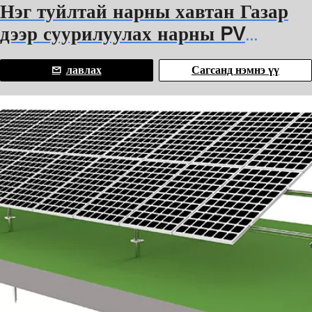
Нэг туйлтай нарны хавтан Газар
дээр суурилуулах нарны PV
бүтцийн систем Нэг баганын
лавлах
Сагсанд нэмнэ үү
тулгуур