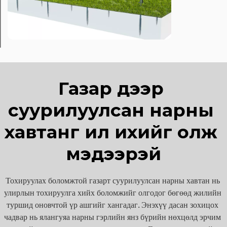
Газар дээр 
суурилуулсан нарны 
хавтанг илүү ихийг олж 
мэдээрэй
Тохируулах боломжтой газарт суурилуулсан нарны хавтан нь 
улирлын тохируулга хийх боломжийг олгодог бөгөөд жилийн 
туршид оновчтой үр ашгийг хангадаг. Энэхүү дасан зохицох 
чадвар нь ялангуяа нарны гэрлийн янз бүрийн нөхцөлд эрчим 