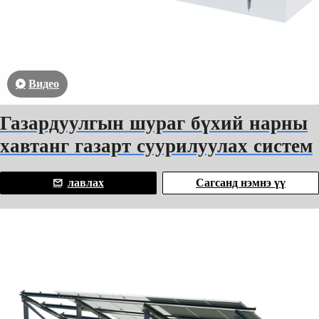
Видео
Газардуулгын шураг бүхий нарны
хавтанг газарт суурилуулах систем
лавлах
Сагсанд нэмнэ үү