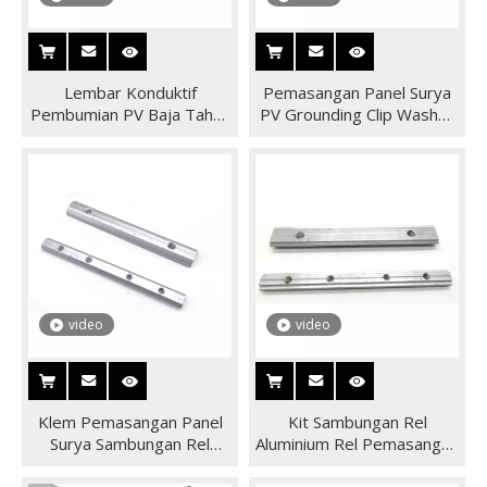
Lembar Konduktif
Pemasangan Panel Surya
Pembumian PV Baja Tahan
PV Grounding Clip Washer
Karat Gasket Konduktif
Spacer Konstruksi Gasket
Pembumian PV untuk
Ground Lug
Tenaga Surya
video
video
Klem Pemasangan Panel
Kit Sambungan Rel
Surya Sambungan Rel
Aluminium Rel Pemasangan
Aluminium Sambungan
Panel Surya