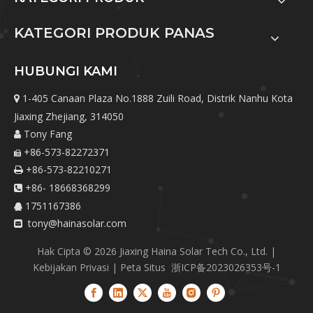
KATEGORI PRODUK PANAS
HUBUNGI KAMI
1-405 Canaan Plaza No.1888 Zuili Road, Distrik Nanhu Kota

Jiaxing Zhejiang, 314050
Tony Fang

+86-573-82272371

+86-573-82210271

+86- 18668368299

1751167386

tony@hainasolar.com

Hak Cipta ©
2026
Jiaxing Haina Solar Tech Co., Ltd. |
Kebijakan Privasi
|
Peta Situs
浙ICP备2023026353号-1