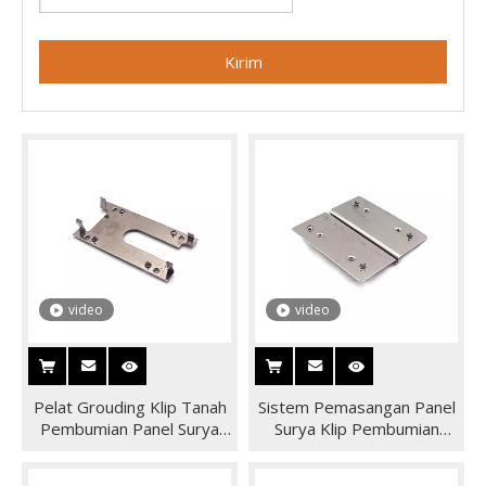
Kirim
video
video
Pelat Grouding Klip Tanah
Sistem Pemasangan Panel
Pembumian Panel Surya
Surya Klip Pembumian
Stainless Steel 304 untuk
Ground Lug Earthing Lug
Sistem Pemasangan Atap
Pv Ground Washer Clip