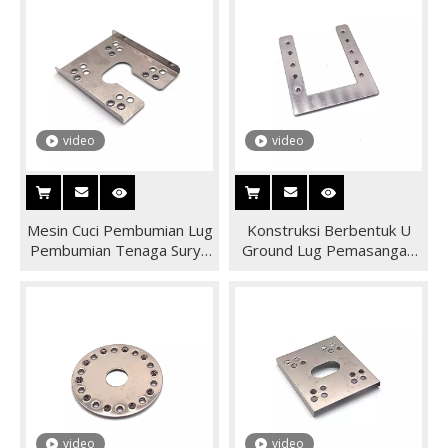
video
video
Mesin Cuci Pembumian Lug
Konstruksi Berbentuk U
Pembumian Tenaga Surya
Ground Lug Pemasangan
Panas untuk Konduksi
Panel Surya PV Grounding
Listrik Tenaga Surya
Clip Washer
video
video