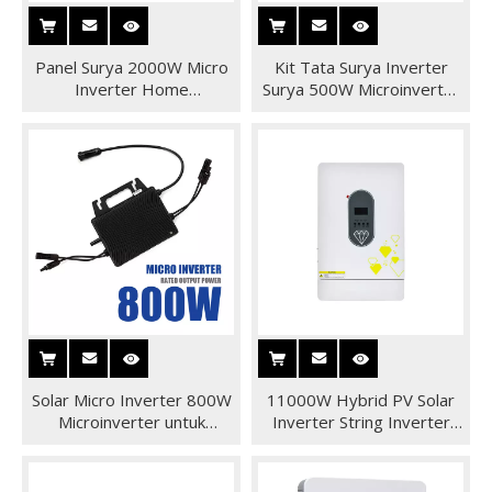
Panel Surya 2000W Micro
Kit Tata Surya Inverter
Inverter Home
Surya 500W Microinverter
Microinverter dengan 4
di Grid Solar Micro Inverter
MPPT untuk Sistem
Dengan 1 Mppt
Pemasangan Balkon / Atap
Surya
Solar Micro Inverter 800W
11000W Hybrid PV Solar
Microinverter untuk
Inverter String Inverter
Penggunaan Rumah
Residential ESS Inverter
Tenaga Surya
untuk Sistem Tenaga Surya