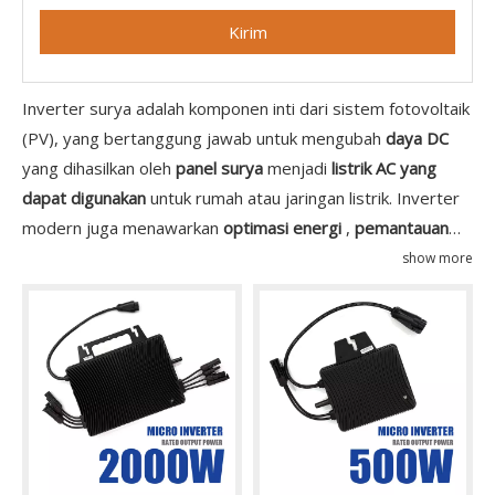
Kirim
Inverter surya adalah komponen inti dari sistem fotovoltaik
(PV), yang bertanggung jawab untuk mengubah
daya DC
yang dihasilkan oleh
panel surya
menjadi
listrik AC yang
dapat digunakan
untuk rumah atau jaringan listrik. Inverter
modern juga menawarkan
optimasi energi
,
pemantauan
sistem
, dan
perlindungan keselamatan penting
. Jenis
show more
umum seperti
inverter string,
,
inverter perumahan
, dan
mikroinverter
memastikan kinerja yang andal dan efisiensi
tinggi di berbagai
sistem pemasangan tenaga surya
.
Dengan konversi daya yang stabil dan fitur kontrol cerdas,
inverter surya memainkan peran penting dalam
sistem
energi surya secara keseluruhan
.