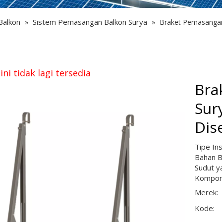
Balkon
Sistem Pemasangan Balkon Surya
»
»
Braket Pemasangan
ini tidak lagi tersedia
Bra
Sur
Dis
Tipe Ins
Bahan B
Sudut y
Kompon
Merek:
Kode: