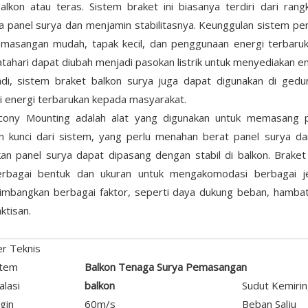
balkon atau teras. Sistem braket ini biasanya terdiri dari r
anel surya dan menjamin stabilitasnya. Keunggulan sistem pemas
pemasangan mudah, tapak kecil, dan penggunaan energi terbar
tahari dapat diubah menjadi pasokan listrik untuk menyediakan en
badi, sistem braket balkon surya juga dapat digunakan di ge
 energi terbarukan kepada masyarakat.
lcony Mounting adalah alat yang digunakan untuk memasang p
 kunci dari sistem, yang perlu menahan berat panel surya dan
an panel surya dapat dipasang dengan stabil di balkon. Braket
rbagai bentuk dan ukuran untuk mengakomodasi berbagai je
mbangkan berbagai faktor, seperti daya dukung beban, hambata
ktisan.
r Teknis
stem
Balkon Tenaga Surya
Pemasangan
alasi
balkon
Sudut Kemiri
gin
60m/s
Beban Salju