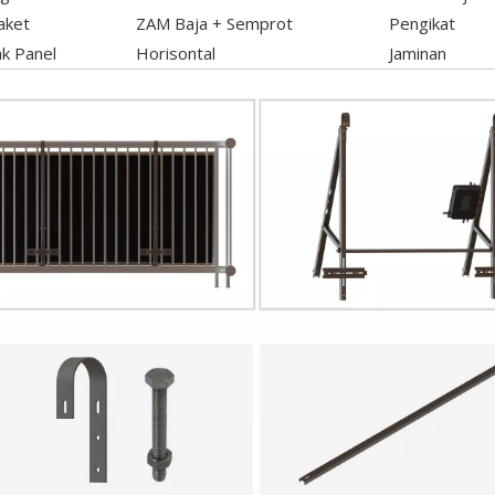
aket
ZAM Baja + Semprot
Pengikat
ak Panel
Horisontal
Jaminan