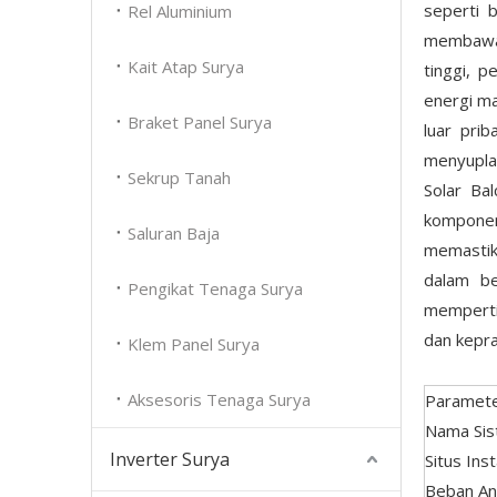
seperti 
Rel Aluminium
membawa p
Kait Atap Surya
tinggi, 
energi ma
Braket Panel Surya
luar pri
menyuplai
Sekrup Tanah
Solar Ba
komponen
Saluran Baja
memastik
dalam be
Pengikat Tenaga Surya
memperti
dan kepra
Klem Panel Surya
Aksesoris Tenaga Surya
Paramete
Nama Si
Inverter Surya
Situs Inst
Beban An